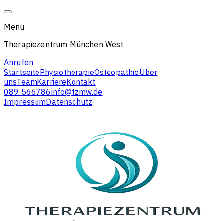
Menü
Therapiezentrum München West
Anrufen
Startseite
Physiotherapie
Osteopathie
Über
uns
Team
Karriere
Kontakt
089 566786
info@tzmw.de
Impressum
Datenschutz