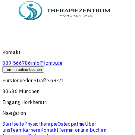
Kontakt
089 566786
info@tzmw.de
Termin online buchen
Fürstenrieder Straße 69-71
80686 München
Eingang Hörkherstr.
Navigation
Startseite
Physiotherapie
Osteopathie
Über
uns
Team
Karriere
Kontakt
Termin online buchen